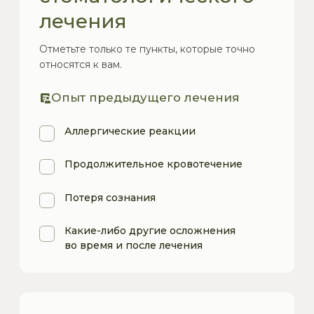
Я разрешаю администраторам клиники
звонить мне по указанному телефону, чтобы
напомнить о приеме, контрольном осмотре
или сообщить об изменениях в расписании
клиники
Я соглашаюсь на
обработку своих
персональных данных
и принимаю
политику
конфиденциальности
*
Отправить
ОБЩЕСТВО С ОГРАНИЧЕННОЙ
ОТВЕТСТВЕННОСТЬЮ "КОМПЛЕКССМАЙЛ"
Юридический адрес:
119270, г. Москва,
вн. тер. г. муниципальный округ
Хамовники, Комсомольский пр-т, д. 41,
помещ. 3/1
ИНН
9704254142
ОГРН
1247700767907