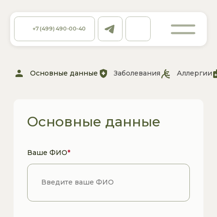
+7 (499) 490-00-40
person
health_and_safety
allergy
medical_information
dentistr
Основные данные
Заболевания
Аллергии
Доп. информация
Основные данные
Ваше ФИО
*
Ваш пол
*
Женский
Мужской
Дата вашего рождения
*