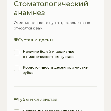
Info@complex-smile.ru
Лицензия
Версия сайта для слабовидящих
+7 (499) 490-00-40
Политика конфиденциальности
Согласие на обработку
персональных данных
minzdrav.gov.ru
pravo.gov.ru
Карта сайта
© ООО «КомплексСмайл». Все материалы сайта
защищены авторским правом.
Копирование
и использование материалов без письменного
разрешения правообладателя запрещено.
ИМЕЮТСЯ ПРОТИВОПОКАЗАНИЯ
НЕОБХОДИМА КОНСУЛЬТАЦИЯ